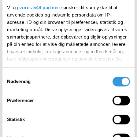
Vi og
vores 548 partnere
ønsker dit samtykke til at
Hvornår
anvende cookies og indsamle persondata om IP-
adresse, ID og din browser til præferencer, statistik og
Hele året, mandag - fredag kl. 9 - 14.
marketingformål. Disse oplysninger videregives til vores
samarbejdspartnere, der opbevarer og tilgår oplysninger
på din enhed for at vise dig målrettede annoncer, levere
Pris
tilpasset indhold, foretage annonce- og indholdsmåling,
lave målgruppeundersøgelser og udvikle tjenester. Se
1650 kr.
mere information under
indstillinger
og i vores
persondatapolitik. Du kan altid trække dit samtykke
Samtykkevalg
tilbage eller ændre indstillinger fra vores
Nødvendig
"Cookiedeklaration", eller ved at trykke på "Privacy
Deltagere
trigger" ikonet.
Præferencer
Max. 30 elever pr. gruppe.
Dine valg anvendes på hele websitet.
Statistik
Forespørg/tilmeld
Vi bruger cookies til at tilpasse vores indhold og
annoncer, til at vise dig funktioner til sociale medier og til