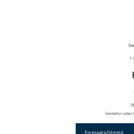
Va
1-
3
Sanketur uden 
Forespørg/tilmeld