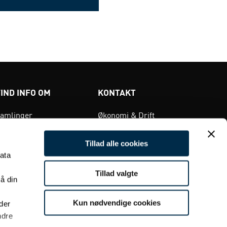
FIND INFO OM
KONTAKT
amlinger
Økonomi & Drift
orskning
Publikum & Formidling
Tillad alle cookies
aturhistorie
Viden & Samlinger
ata
unst
Historiecenter Dybbøl
Tillad valgte
å din
Banke
rkæologi
Alle medarbejdere
istorie
Kun nødvendige cookies
der
Adresser
ndre
evaringen