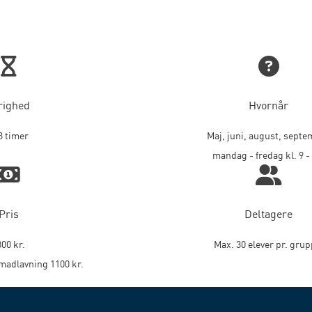
righed
Hvornår
3 timer
Maj, juni, august, sept
mandag - fredag kl. 9 -
Pris
Deltagere
800 kr.
Max. 30 elever pr. grup
madlavning 1100 kr.