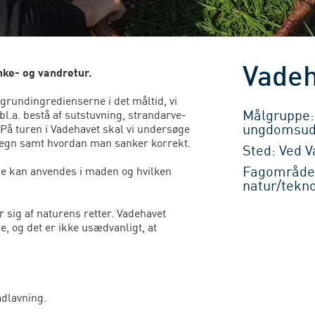
ke- og vandretur.
Vadeh
 grundingredienserne i det måltid, vi
Målgruppe: 
bl.a. bestå af sutstuvning, strandarve-
ungdomsud
 På turen i Vadehavet skal vi undersøge
etegn samt hvordan man sanker korrekt.
Sted: Ved 
Fagområde:
e kan anvendes i maden og hvilken
natur/tekno
r sig af naturens retter. Vadehavet
le, og det er ikke usædvanligt, at
dlavning.