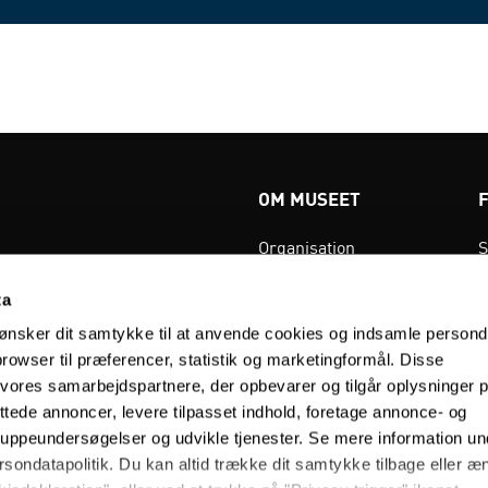
OM MUSEET
Organisation
S
Museets tre afdelinger
F
ta
Bestyrelse
N
ønsker dit samtykke til at anvende cookies og indsamle persond
Årsberetning 2024
K
rowser til præferencer, statistik og marketingformål. Disse
l vores samarbejdspartnere, der opbevarer og tilgår oplysninger p
Vedtægter
A
ettede annoncer, levere tilpasset indhold, foretage annonce- og
Strategi
H
ruppeundersøgelser og udvikle tjenester. Se mere information un
rsondatapolitik. Du kan altid trække dit samtykke tilbage eller æ
Kvalitetsvurdering
B