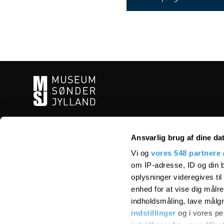
CVR-nr.:
30008731
Ansvarlig brug af dine da
Tlf-nr.:
65 37 07 00
Vi og
vores 548 partnere
Cookiepolitik
om IP-adresse, ID og din b
Persondatapolitik
oplysninger videregives ti
Handelsbetingelser
enhed for at vise dig målr
indholdsmåling, lave målg
indstillinger
og i vores pe