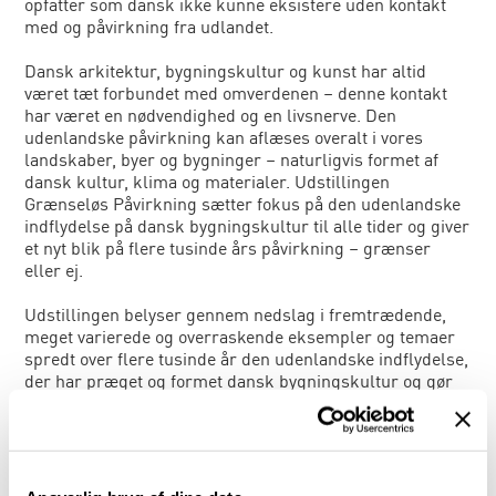
opfatter som dansk ikke kunne eksistere uden kontakt
med og påvirkning fra udlandet.
Dansk arkitektur, bygningskultur og kunst har altid
været tæt forbundet med omverdenen – denne kontakt
har været en nødvendighed og en livsnerve. Den
udenlandske påvirkning kan aflæses overalt i vores
landskaber, byer og bygninger – naturligvis formet af
dansk kultur, klima og materialer. Udstillingen
Grænseløs Påvirkning sætter fokus på den udenlandske
indflydelse på dansk bygningskultur til alle tider og giver
et nyt blik på flere tusinde års påvirkning – grænser
eller ej.
Udstillingen belyser gennem nedslag i fremtrædende,
meget varierede og overraskende eksempler og temaer
spredt over flere tusinde år den udenlandske indflydelse,
der har præget og formet dansk bygningskultur og gør
det i en både smuk og provokerende form, der giver
grundlag for at diskutere og forstå, hvad det danske
egentlig er.
Grænseløs Påvirkning er et udstillings- og