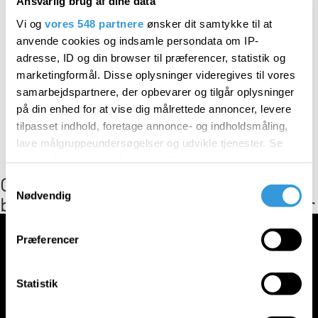
Ansvarlig brug af dine data
formidlingsprojekt, der retter sig mod alle og har
særlige
tilbud til skoler og uddannelsesinstitutioner.
Vi og
vores 548 partnere
ønsker dit samtykke til at
anvende cookies og indsamle persondata om IP-
Grænseløs påvirkning er et samarbejdsprojekt mellem
adresse, ID og din browser til præferencer, statistik og
Europa Nostra Danmark, Industrimuseet Frederiks Værk
marketingformål. Disse oplysninger videregives til vores
og Museum Sønderjylland.
samarbejdspartnere, der opbevarer og tilgår oplysninger
Udstillingen er støttet af Realdania, Knud Højgaards
på din enhed for at vise dig målrettede annoncer, levere
Fond og Augustinus Fonden.
tilpasset indhold, foretage annonce- og indholdsmåling,
lave målgruppeundersøgelser og udvikle tjenester. Se
mere information under
indstillinger
og i vores
Grænseløs Påvirkning – Dansk
persondatapolitik. Du kan altid trække dit samtykke
Samtykkevalg
tilbage eller ændre indstillinger fra vores
Nødvendig
bygningskultur gennem århundereder
"Cookiedeklaration", eller ved at trykke på "Privacy
Video
trigger" ikonet.
Præferencer
Player
Dine valg anvendes på hele websitet.
Statistik
Vi bruger cookies til at tilpasse vores indhold og
annoncer, til at vise dig funktioner til sociale medier og til